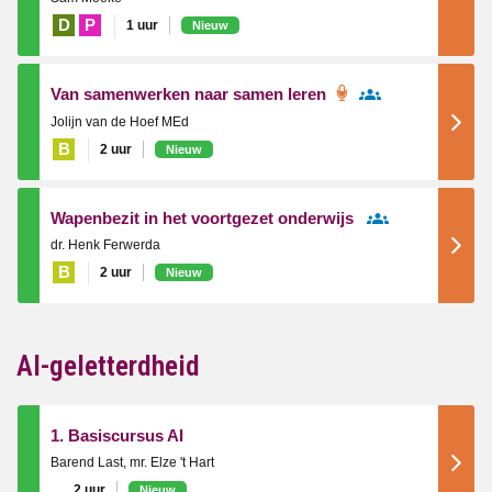
D
P
1 uur
Nieuw
Van samenwerken naar samen leren
Jolijn van de Hoef MEd
B
2 uur
Nieuw
Wapenbezit in het voortgezet onderwijs
dr. Henk Ferwerda
B
2 uur
Nieuw
AI-geletterdheid
1. Basiscursus AI
Barend Last, mr. Elze 't Hart
2 uur
Nieuw