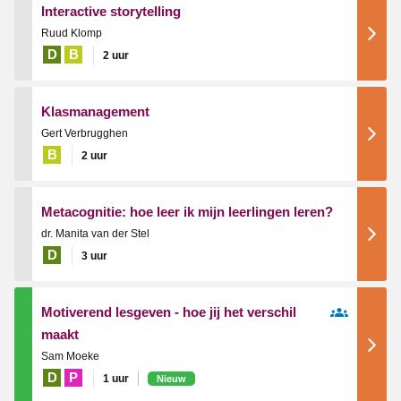
Interactive storytelling
Ruud Klomp
D
B
2 uur
Klasmanagement
Gert Verbrugghen
B
2 uur
Metacognitie: hoe leer ik mijn leerlingen leren?
dr. Manita van der Stel
D
3 uur
Motiverend lesgeven - hoe jij het verschil
maakt
Sam Moeke
D
P
1 uur
Nieuw