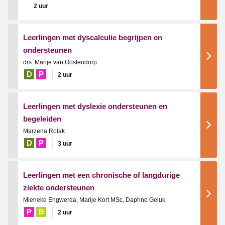
2 uur
Leerlingen met dyscalculie begrijpen en
ondersteunen
drs. Marije van Oostendorp
D
P
2 uur
Leerlingen met dyslexie ondersteunen en
begeleiden
Marzena Rolak
D
P
3 uur
Leerlingen met een chronische of langdurige
ziekte ondersteunen
Mieneke Engwerda, Marije Kort MSc, Daphne Geluk
P
B
2 uur