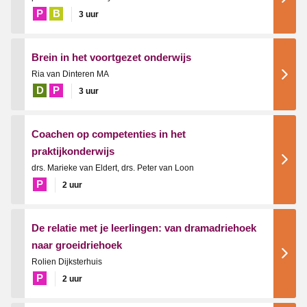
P
B
3 uur
Brein in het voortgezet onderwijs
Ria van Dinteren MA
D
P
3 uur
Coachen op competenties in het
praktijkonderwijs
drs. Marieke van Eldert, drs. Peter van Loon
P
2 uur
De relatie met je leerlingen: van dramadriehoek
naar groeidriehoek
Rolien Dijksterhuis
P
2 uur