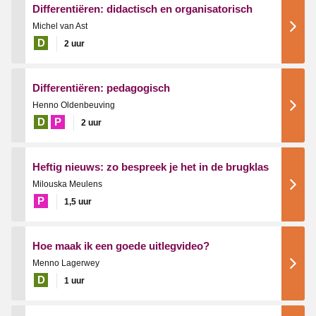
Differentiëren: didactisch en organisatorisch
Michel van Ast
D
2 uur
Differentiëren: pedagogisch
Henno Oldenbeuving
D
P
2 uur
Heftig nieuws: zo bespreek je het in de brugklas
Milouska Meulens
P
1,5 uur
Hoe maak ik een goede uitlegvideo?
Menno Lagerwey
D
1 uur