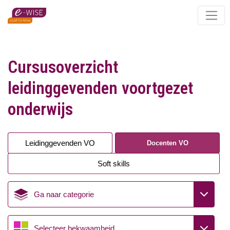
Skip
to
main
content
Cursusoverzicht
leidinggevenden voortgezet
onderwijs
Leidinggevenden VO
Docenten VO
Soft skills
Ga naar categorie
Selecteer bekwaamheid