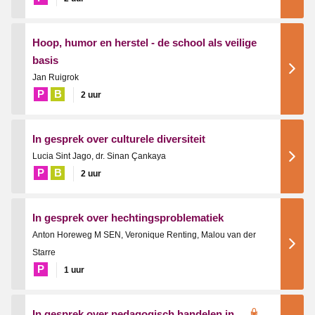
Hoop, humor en herstel - de school als veilige
basis
Jan Ruigrok
P
B
2 uur
In gesprek over culturele diversiteit
Lucia Sint Jago, dr. Sinan Çankaya
P
B
2 uur
In gesprek over hechtingsproblematiek
Anton Horeweg M SEN, Veronique Renting, Malou van der
Starre
P
1 uur
In gesprek over pedagogisch handelen in