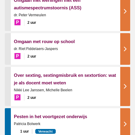
Omgaan met leerlingen met een
autismespectrumstoornis (ASS)
dr. Peter Vermeulen
P
2 uur
Omgaan met rouw op school
dr. Riet Fiddelaers-Jaspers
P
2 uur
Over sexting, sextingmisbruik en sextortion: wat
je als docent moet weten
Nikki Lee Janssen, Michelle Beelen
P
2 uur
Pesten in het voortgezet onderwijs
Patricia Bolwerk
1 uur
Verwacht