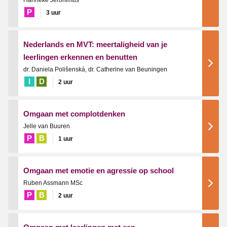
P
3 uur
Nederlands en MVT: meertaligheid van je
leerlingen erkennen en benutten
dr. Daniela Polišenská, dr. Catherine van Beuningen
I
D
2 uur
Omgaan met complotdenken
Jelle van Buuren
P
B
1 uur
Omgaan met emotie en agressie op school
Ruben Assmann MSc
P
B
2 uur