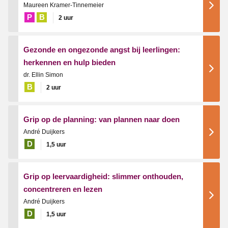
Maureen Kramer-Tinnemeier
P
B
2 uur
Gezonde en ongezonde angst bij leerlingen:
herkennen en hulp bieden
dr. Ellin Simon
B
2 uur
Grip op de planning: van plannen naar doen
André Duijkers
D
1,5 uur
Grip op leervaardigheid: slimmer onthouden,
concentreren en lezen
André Duijkers
D
1,5 uur