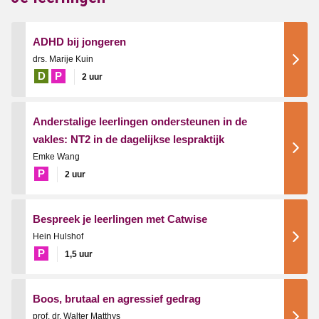
ADHD bij jongeren
drs. Marije Kuin
D
P
2 uur
Anderstalige leerlingen ondersteunen in de
vakles: NT2 in de dagelijkse lespraktijk
Emke Wang
P
2 uur
Bespreek je leerlingen met Catwise
Hein Hulshof
P
1,5 uur
Boos, brutaal en agressief gedrag
prof. dr. Walter Matthys