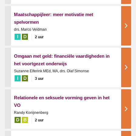
Maatschappijleer: meer motivatie met
spelvormen
drs. Marco Veldman
I
D
2 uur
Omgaan met geld: financiële vaardigheden in
het voortgezet onderwijs
Suzanne Elferink MEd, MA, drs. Olaf Simonse
I
D
3 uur
Relationele en seksuele vorming geven in het
VO
Randy Konijnenberg
D
B
2 uur