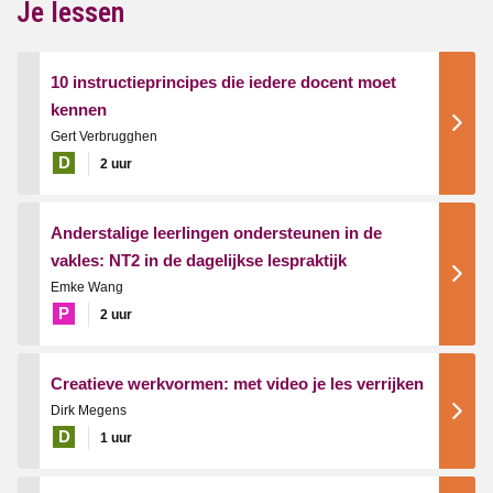
Je lessen
10 instructieprincipes die iedere docent moet
kennen
Gert Verbrugghen
D
2 uur
Anderstalige leerlingen ondersteunen in de
vakles: NT2 in de dagelijkse lespraktijk
Emke Wang
P
2 uur
Creatieve werkvormen: met video je les verrijken
Dirk Megens
D
1 uur