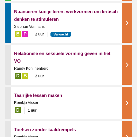
Nuanceren kun je leren: werkvormen om kritisch
denken te stimuleren
Stephan Venmans
B
P
2 uur
Verwacht
Relationele en seksuele vorming geven in het
VO
Randy Konijnenberg
D
B
2 uur
Taalrijke lessen maken
Remkje Visser
D
1 uur
Toetsen zonder taaldrempels
Remkje Visser