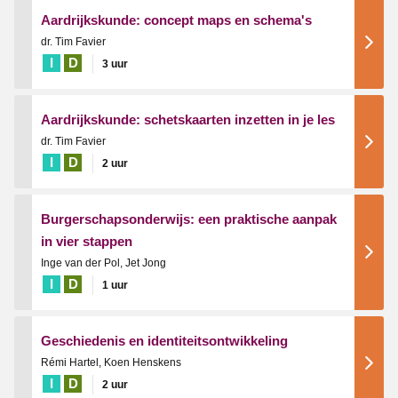
Aardrijkskunde: concept maps en schema's
dr. Tim Favier
I
D
3 uur
Aardrijkskunde: schetskaarten inzetten in je les
dr. Tim Favier
I
D
2 uur
Burgerschapsonderwijs: een praktische aanpak
in vier stappen
Inge van der Pol, Jet Jong
I
D
1 uur
Geschiedenis en identiteitsontwikkeling
Rémi Hartel, Koen Henskens
I
D
2 uur