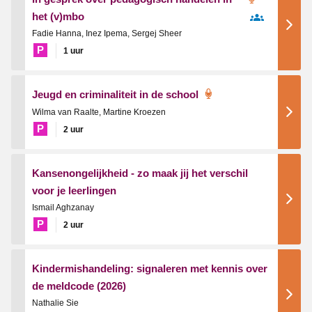
het (v)mbo
Fadie Hanna, Inez Ipema, Sergej Sheer
P
1 uur
Jeugd en criminaliteit in de school
Wilma van Raalte, Martine Kroezen
P
2 uur
Kansenongelijkheid - zo maak jij het verschil
voor je leerlingen
Ismail Aghzanay
P
2 uur
Kindermishandeling: signaleren met kennis over
de meldcode (2026)
Nathalie Sie