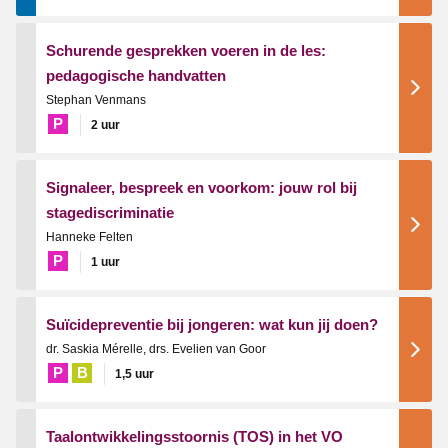
Schurende gesprekken voeren in de les:
pedagogische handvatten
Stephan Venmans
P
2 uur
Signaleer, bespreek en voorkom: jouw rol bij
stagediscriminatie
Hanneke Felten
P
1 uur
Suïcidepreventie bij jongeren: wat kun jij doen?
dr. Saskia Mérelle, drs. Evelien van Goor
P
B
1,5 uur
Taalontwikkelingsstoornis (TOS) in het VO