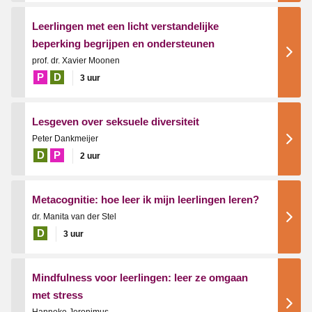
Leerlingen met een licht verstandelijke
beperking begrijpen en ondersteunen
prof. dr. Xavier Moonen
P
D
3 uur
Lesgeven over seksuele diversiteit
Peter Dankmeijer
D
P
2 uur
Metacognitie: hoe leer ik mijn leerlingen leren?
dr. Manita van der Stel
D
3 uur
Mindfulness voor leerlingen: leer ze omgaan
met stress
Hanneke Jeronimus