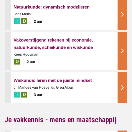
Natuurkunde: dynamisch modelleren
Joris Melis
I
D
2 uur
Vakoverstijgend rekenen bij economie,
natuurkunde, scheikunde en wiskunde
Kees Hooyman
D
2 uur
Wiskunde: leren met de juiste mindset
dr. Marloes van Hoeve, dr. Greg Alpár
I
D
3 uur
Je vakkennis - mens en maatschappij