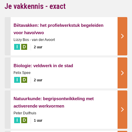
Je vakkennis - exact
Bètavakken: het profielwerkstuk begeleiden
voor havo/vwo
Lizzy Bos - van der Avoort
I
D
2 uur
Biologie: veldwerk in de stad
Felix Spee
I
D
2 uur
Natuurkunde: begripsontwikkeling met
activerende werkvormen
Peter Duifhuis
I
D
1 uur