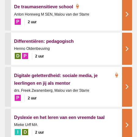
De traumasensitieve school
Anton Horeweg M SEN, Malou van der Starre
P
2 uur
Differentiëren: pedagogisch
Henno Oldenbeuving
D
P
2 uur
Digitale geletterdheid: sociale media, je
leerlingen en jij als mentor
drs. Freek Zwanenberg, Malou van der Starre
P
2 uur
Dyslexie en het leren van een vreemde taal
Mieke Urff MA
I
D
2 uur