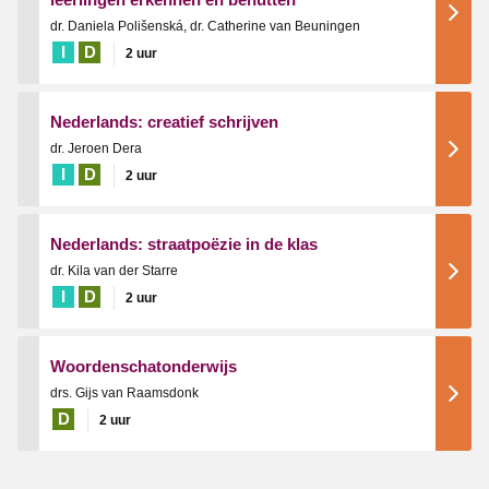
dr. Daniela Polišenská, dr. Catherine van Beuningen
I
D
2 uur
Nederlands: creatief schrijven
dr. Jeroen Dera
I
D
2 uur
Nederlands: straatpoëzie in de klas
dr. Kila van der Starre
I
D
2 uur
Woordenschatonderwijs
drs. Gijs van Raamsdonk
D
2 uur