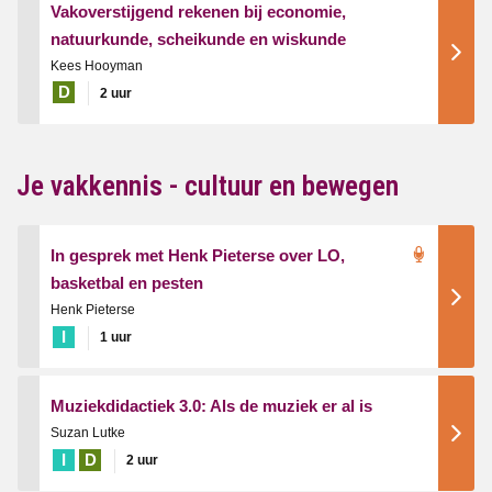
Vakoverstijgend rekenen bij economie,
natuurkunde, scheikunde en wiskunde
Kees Hooyman
D
2 uur
Je vakkennis - cultuur en bewegen
In gesprek met Henk Pieterse over LO,
basketbal en pesten
Henk Pieterse
I
1 uur
Muziekdidactiek 3.0: Als de muziek er al is
Suzan Lutke
I
D
2 uur