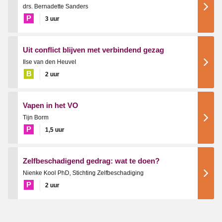
drs. Bernadette Sanders
P
3 uur
Uit conflict blijven met verbindend gezag
Ilse van den Heuvel
B
2 uur
Vapen in het VO
Tijn Borm
P
1,5 uur
Zelfbeschadigend gedrag: wat te doen?
Nienke Kool PhD, Stichting Zelfbeschadiging
P
2 uur