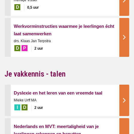
D
0,5 uur
Werkvorminstructies waarmee je leerlingen écht
laat samenwerken
drs. Klaas Jan Terpstra
D
P
2 uur
Je vakkennis - talen
Dyslexie en het leren van een vreemde taal
Mieke Urff MA
I
D
2 uur
Nederlands en MVT: meertaligheid van je
leerlingen erkennen en benutten