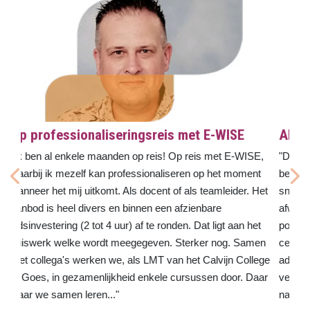
Al tientallen certificaten behaald
"De goede communicatie met E-WISE is mij heel goed
bevallen. Altijd paraat om vragen te beantwoorden en altijd
snelle reactie via de mail. Prima cursusmateriaal wat ook
afwisselend gepresenteerd wordt. Sluit je een cursus
positief af, dan krijg je een certificaat uitgereikt. Ik ben de 50
certificaten al gepasseerd! E-WISE staat open voor tips en
advies uit het onderwijsveld, zodat dit weer kan worden
verwerkt in het nieuwe cursusaanbod. Dus wil je
nascholen? Dan zou ik zeggen: doen!"