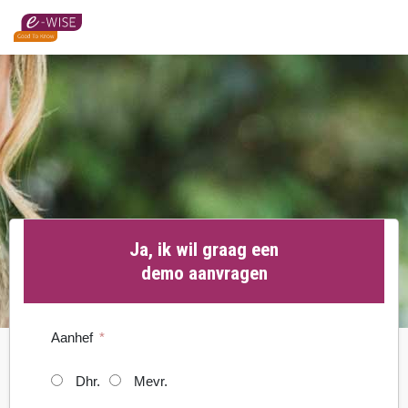
Skip
to
main
content
Ja, ik wil graag een
demo aanvragen
Aanhef
Dhr.
Mevr.