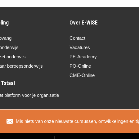
ling
Over E-WISE
pvang
Contact
onderwijs
Vacatures
zet onderwijs
PE-Academy
aar beroepsonderwijs
PO-Online
CME-Online
 platform voor je organisatie
Mis niets van onze nieuwste cursussen, ontwikkelingen en ti