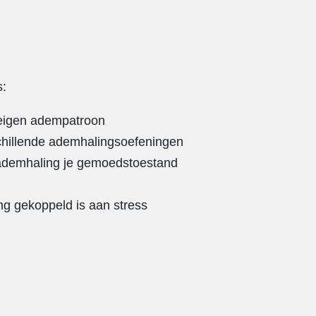
s:
 eigen adempatroon
chillende ademhalingsoefeningen
 ademhaling je gemoedstoestand
ng gekoppeld is aan stress