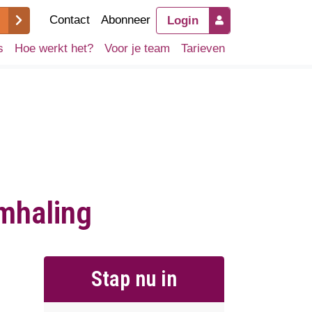
Contact
Abonneer
Login
s
Hoe werkt het?
Voor je team
Tarieven
emhaling
Stap nu in