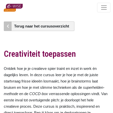
Skip
to
main
content
Terug naar het cursusoverzicht
Creativiteit toepassen
Ontdek hoe je je creatieve spier traint en inzet in werk én
dagelijks leven. In deze cursus leer je hoe je met de juiste
startvraag frisse ideeën losmaakt, hoe je brainstorms laat
bruisen en hoe je met slimme technieken als de
superhelden-
methode
en de
COCD-box
verrassende oplossingen vindt. Van
eerste inval tot overtuigende pitch: je doorloopt het hele
creatieve proces. Deze cursus is praktisch, inspirerend en
direct toepasbaar. Ben jij klaar om je denkpatronen te