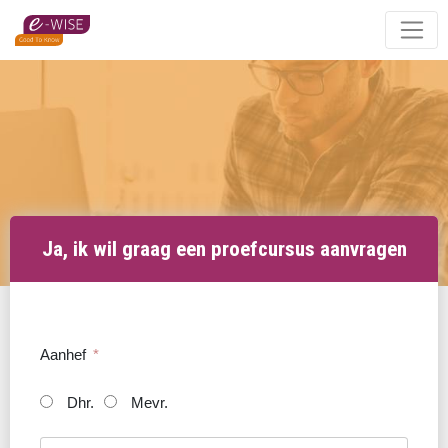
Skip
to
main
content
Ja, ik wil graag een proefcursus aanvragen
Aanhef
Dhr.
Mevr.