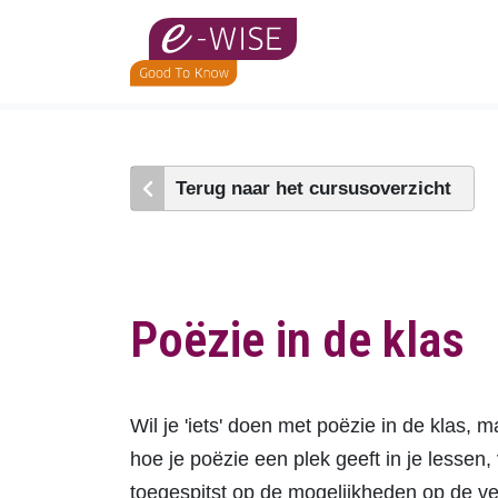
Skip
to
main
content
Terug naar het cursusoverzicht
Poëzie in de klas
Wil je 'iets' doen met poëzie in de klas, m
hoe je poëzie een plek geeft in je lesse
toegespitst op de mogelijkheden op de vers