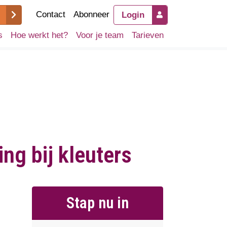
Contact
Abonneer
Login
s
Hoe werkt het?
Voor je team
Tarieven
ng bij kleuters
Stap nu in