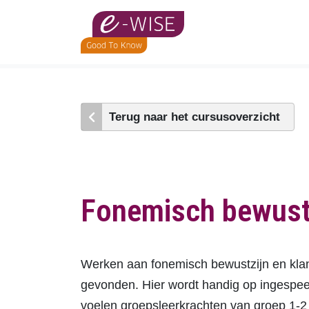
Skip
to
main
content
Terug naar het cursusoverzicht
Fonemisch bewustz
Werken aan fonemisch bewustzijn en klan
gevonden. Hier wordt handig op ingespe
voelen groepsleerkrachten van groep 1-2