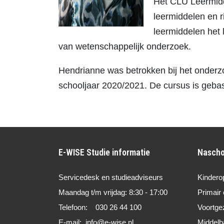
Het CLU Leermidd
leermiddelen en r
leermiddelen het 
van wetenschappelijk onderzoek.
Hendrianne was betrokken bij het onderz
schooljaar 2020/2021. De cursus is geba
E-WISE Studie informatie
Nascho
Servicedesk en studieadviseurs
Kindero
Maandag t/m vrijdag: 8:30 - 17:00
Primair 
Telefoon: 030 26 44 100
Voortge
E-mail: info@e-wise.nl
Middelb