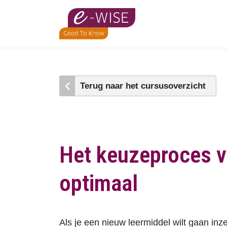
Skip
to
main
content
Terug naar het cursusoverzicht
Het keuzeproces v
optimaal
Als je een nieuw leermiddel wilt gaan inz