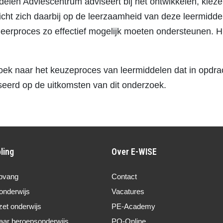
elen Adviescentrum adviseert bij het ontwikkelen, kiez
icht zich daarbij op de leerzaamheid van deze leermidde
leerproces zo effectief mogelijk moeten ondersteunen. Hi
oek naar het keuzeproces van leermiddelen dat in opdra
seerd op de uitkomsten van dit onderzoek.
ling
Over E-WISE
pvang
Contact
onderwijs
Vacatures
zet onderwijs
PE-Academy
aar beroepsonderwijs
PO-Online