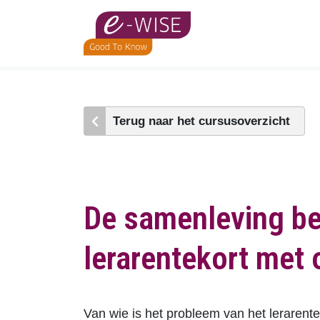
Skip
to
main
content
Terug naar het cursusoverzicht
De samenleving bet
lerarentekort met
Van wie is het probleem van het lerarente