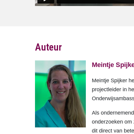
Auteur
Meintje Spijk
Meintje Spijker he
projectleider in 
Onderwijsambass
Als ondernemende
onderzoeken om zo
dit direct van be