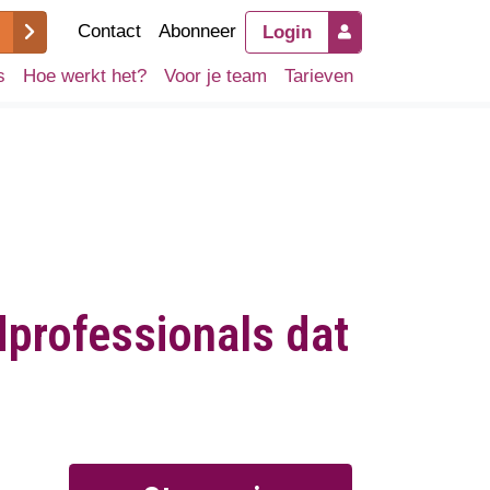
Contact
Abonneer
Login
s
Hoe werkt het?
Voor je team
Tarieven
dprofessionals dat