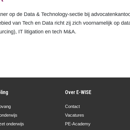
artner op de Data & Technology-sectie bij advocatenkant
ebied van Tech en Data richt zij zich voornamelijk op da
urcing), IT litigation en tech M&A.
ling
Over E-WISE
pvang
Contact
onderwijs
Vacatures
zet onderwijs
PE-Academy