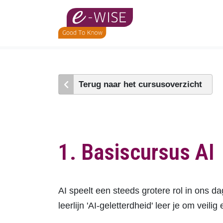
Skip
to
main
content
Terug naar het cursusoverzicht
1. Basiscursus AI
AI speelt een steeds grotere rol in ons da
leerlijn 'AI-geletterdheid' leer je om vei