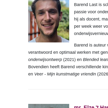
Barend Last is sch
passie voor onder
hij als docent, m
per week weer voo
onderwijsvernieu
Barend is auteur
verantwoord en optimaal werken met gener
onderwijsontwerp
(2021) en
Blended learn
Bovendien heeft Barend verschillende ki
en
Veer - Mijn kunstmatige vriendin
(2026
mr. Elze 't Ha