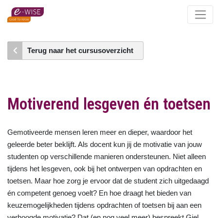
Skip
to
main
content
Terug naar het cursusoverzicht
Motiverend lesgeven én toetsen
Gemotiveerde mensen leren meer en dieper, waardoor het
geleerde beter beklijft. Als docent kun jij de motivatie van jouw
studenten op verschillende manieren ondersteunen. Niet alleen
tijdens het lesgeven, ook bij het ontwerpen van opdrachten en
toetsen. Maar hoe zorg je ervoor dat de student zich uitgedaagd
én competent genoeg voelt? En hoe draagt het bieden van
keuzemogelijkheden tijdens opdrachten of toetsen bij aan een
verhoogde motivatie? Dat (en nog veel meer) bespreekt Giel