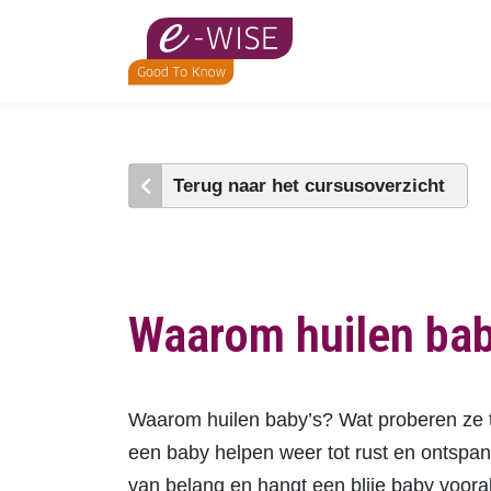
Skip
to
main
content
Terug naar het cursusoverzicht
Waarom huilen bab
Waarom huilen baby’s? Wat proberen ze te
een baby helpen weer tot rust en ontsp
van belang en hangt een blije baby voora