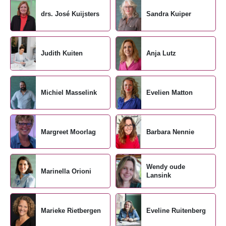
drs. José Kuijsters
Sandra Kuiper
Judith Kuiten
Anja Lutz
Michiel Masselink
Evelien Matton
Margreet Moorlag
Barbara Nennie
Wendy oude
Marinella Orioni
Lansink
Marieke Rietbergen
Eveline Ruitenberg