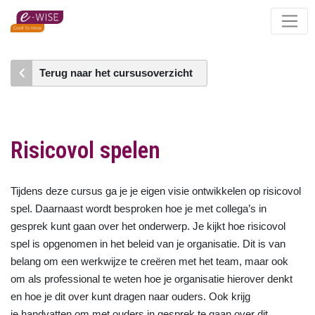
Skip
to
main
content
Terug naar het cursusoverzicht
Risicovol spelen
Tijdens deze cursus ga je je eigen visie ontwikkelen op risicovol
spel. Daarnaast wordt besproken hoe je met collega’s in
gesprek kunt gaan over het onderwerp. Je kijkt hoe risicovol
spel is opgenomen in het beleid van je organisatie. Dit is van
belang om een werkwijze te creëren met het team, maar ook
om als professional te weten hoe je organisatie hierover denkt
en hoe je dit over kunt dragen naar ouders. Ook krijg
je handvatten om met ouders in gesprek te gaan over dit