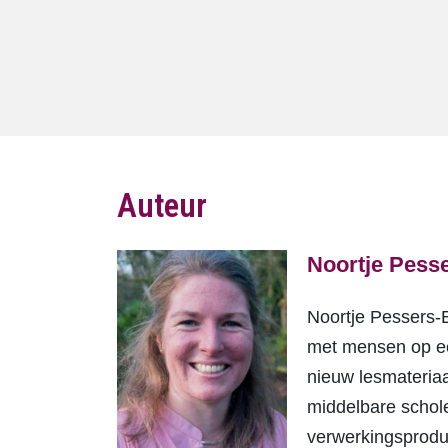
Auteur
Noortje Pess
Noortje Pessers-E
met mensen op een
nieuw lesmateriaa
middelbare schol
verwerkingsprodu