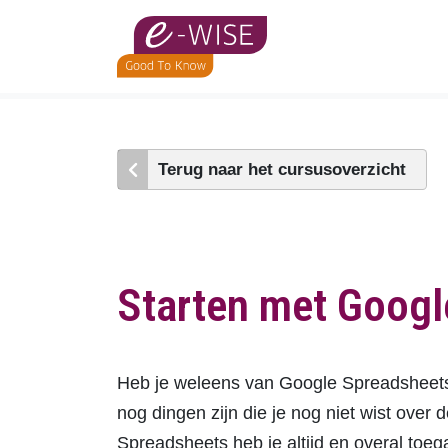
Skip
to
main
content
Terug naar het cursusoverzicht
Starten met Googl
Heb je weleens van Google Spreadsheets g
nog dingen zijn die je nog niet wist ove
Spreadsheets heb je altijd en overal toeg