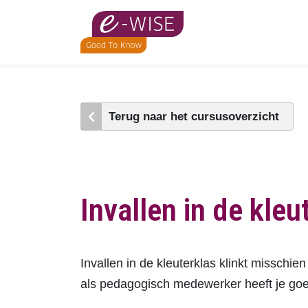
Skip
to
main
content
Terug naar het cursusoverzicht
Invallen in de kleu
Invallen in de kleuterklas klinkt misschie
als pedagogisch medewerker heeft je goed