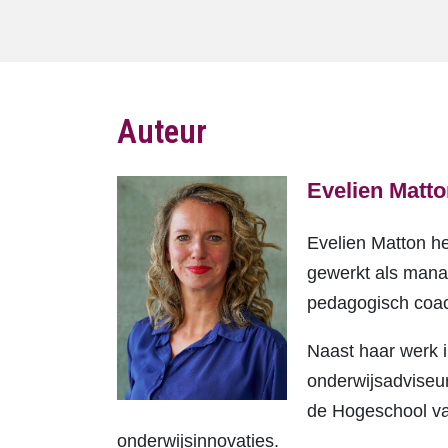
Auteur
Evelien Matt
Evelien Matton he
gewerkt als manag
pedagogisch coac
Naast haar werk i
onderwijsadviseur
de Hogeschool va
onderwijsinnovaties.