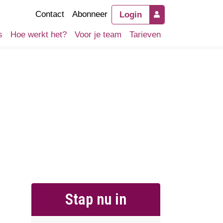
Contact
Abonneer
Login
s
Hoe werkt het?
Voor je team
Tarieven
Stap nu in