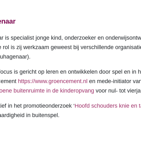
enaar
is specialist jonge kind, onderzoeker en onderwijsontw
e rol is zij werkzaam geweest bij verschillende organisat
auhagenaar).
cus is gericht op leren en ontwikkelen door spel en in h
 Cement
https://www.groencement.nl
en mede-initiator va
oene buitenruimte in de kinderopvang
voor nul- tot vierja
ief in het promotieonderzoek ‘
Hoofd schouders knie en t
ardigheid in buitenspel.