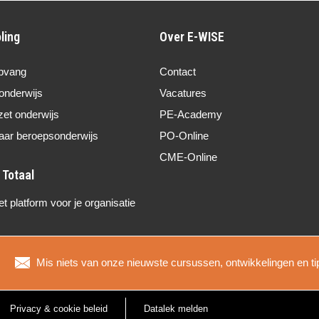
ling
Over E-WISE
pvang
Contact
onderwijs
Vacatures
zet onderwijs
PE-Academy
aar beroepsonderwijs
PO-Online
CME-Online
 platform voor je organisatie
Mis niets van onze nieuwste cursussen, ontwikkelingen en ti
Privacy & cookie beleid
Datalek melden