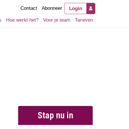
Contact
Abonneer
Login
s
Hoe werkt het?
Voor je team
Tarieven
Stap nu in