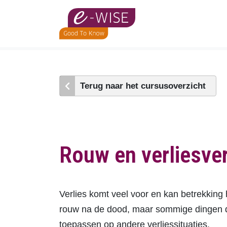
Skip
to
main
content
Terug naar het cursusoverzicht
Rouw en verliesver
Verlies komt veel voor en kan betrekkin
rouw na de dood, maar sommige dingen d
toepassen op andere verliessituaties.