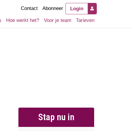
Contact
Abonneer
Login
s
Hoe werkt het?
Voor je team
Tarieven
Stap nu in