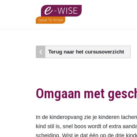
Skip
to
main
content
Terug naar het cursusoverzicht
Omgaan met gesch
In de kinderopvang zie je kinderen lache
kind stil is, snel boos wordt of extra aand
scheiding. Wist je dat één op de drie ki