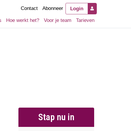
Contact
Abonneer
Login
s
Hoe werkt het?
Voor je team
Tarieven
Stap nu in