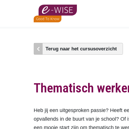
Skip
to
main
content
Terug naar het cursusoverzicht
Thematisch werken
Heb jij een uitgesproken passie? Heeft ee
opvallends in de buurt van je school? Of i
een mooie start zijn om thematisch te w