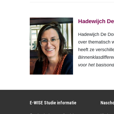
Hadewijch De
Hadewijch De Don
over thematisch we
heeft ze verschi
Binnenklasdifferen
voor het basisond
E-WISE Studie informatie
Nascho