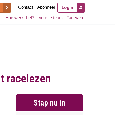
Contact
Abonneer
Login
s
Hoe werkt het?
Voor je team
Tarieven
t racelezen
Stap nu in