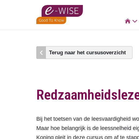
Skip
to

main
content
Terug naar het cursusoverzicht
Redzaamheidslezen
Bij het toetsen van de leesvaardigheid w
Maar hoe belangrijk is de leessnelheid e
Koning pleit in deze cursus om af te stapp