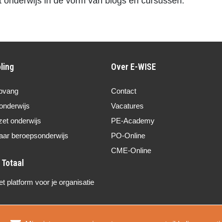
et onderwijs in de vorm van blogs en cursussen.
ling
Over E-WISE
pvang
Contact
onderwijs
Vacatures
zet onderwijs
PE-Academy
aar beroepsonderwijs
PO-Online
CME-Online
 platform voor je organisatie