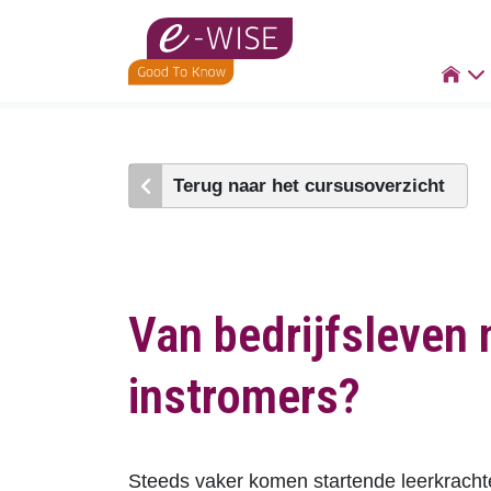
Skip
to

main
content
Terug naar het cursusoverzicht
Van bedrijfsleven n
instromers?
Steeds vaker komen startende leerkracht