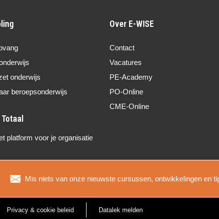
ling
Over E-WISE
pvang
Contact
onderwijs
Vacatures
zet onderwijs
PE-Academy
aar beroepsonderwijs
PO-Online
CME-Online
 platform voor je organisatie
Mis niets van onze nieuwste cursussen, ontwikkelingen en ti
Privacy & cookie beleid
Datalek melden