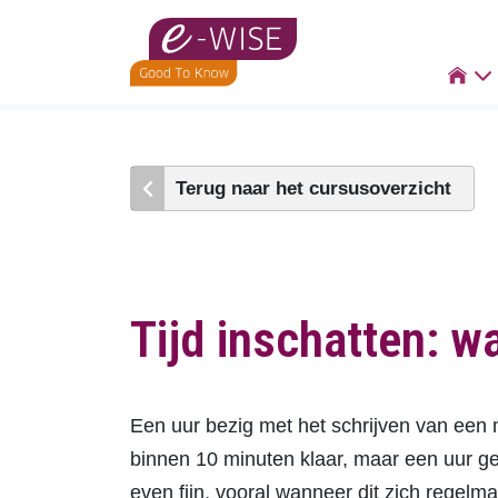
Skip
to

main
content
Terug naar het cursusoverzicht
Tijd inschatten: wa
Een uur bezig met het schrijven van een m
binnen 10 minuten klaar, maar een uur gere
even fijn, vooral wanneer dit zich regelma