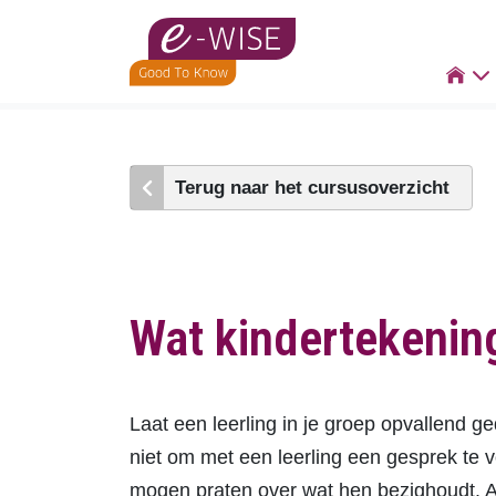
Skip
to

main
content
Terug naar het cursusoverzicht
Wat kindertekenin
Laat een leerling in je groep opvallend g
niet om met een leerling een gesprek te v
mogen praten over wat hen bezighoudt. Al