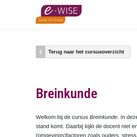
Skip
to
main
content
Terug naar het cursusoverzicht
Breinkunde
Welkom bij de cursus
Breinkunde
. In dez
stand komt. Daarbij kijkt de docent niet e
(omgevings)factoren zoals ouders, stress