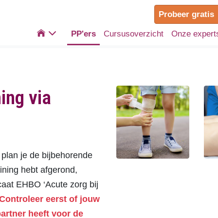
Probeer gratis

PP'ers
Cursusoverzicht
Onze expert
ning via
 plan je de bijbehorende
raining hebt afgerond,
icaat EHBO ‘Acute zorg bij
Controleer eerst of jouw
artner heeft voor de