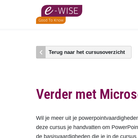
Skip
to
main
content
Terug naar het cursusoverzicht
Verder met Micros
Wil je meer uit je powerpointvaardighede
deze cursus je handvatten om PowerPoint
de basisvaardigheden die je in de cursus 