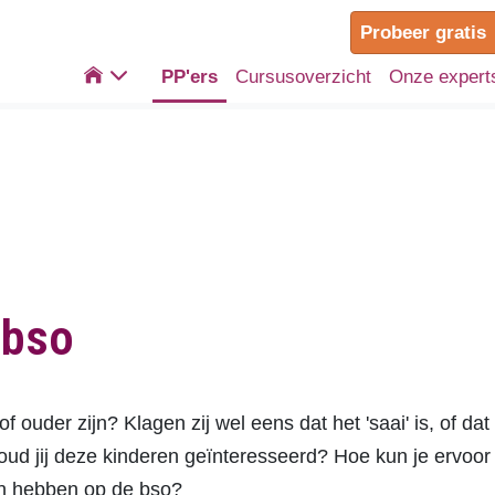
Probeer gratis

PP'ers
Cursusoverzicht
Onze expert
 bso
f ouder zijn? Klagen zij wel eens dat het 'saai' is, of dat
ud jij deze kinderen geïnteresseerd? Hoe kun je ervoor
in hebben op de bso?