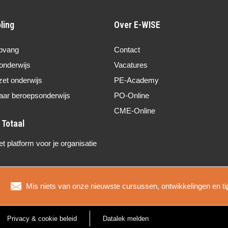
ling
Over E-WISE
pvang
Contact
onderwijs
Vacatures
zet onderwijs
PE-Academy
aar beroepsonderwijs
PO-Online
CME-Online
 platform voor je organisatie
Mis niets van onze nieuwste cursussen, ontwikkelingen en ti
Privacy & cookie beleid
Datalek melden