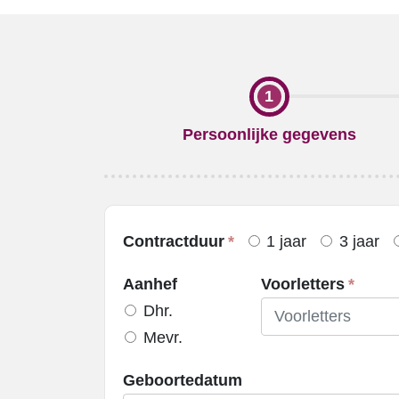
Current
Persoonlijke gegevens
persoonlijkegevens
Contractduur
1 jaar
3 jaar
Aanhef
Voorletters
Dhr.
Mevr.
Geboortedatum