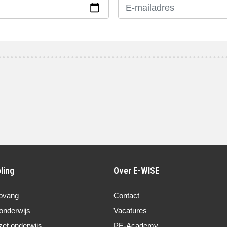
ling
Over E-WISE
pvang
Contact
onderwijs
Vacatures
zet onderwijs
PE-Academy