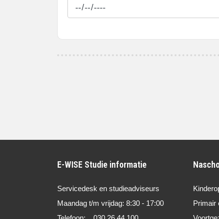
E-WISE Studie informatie
Nascho
Servicedesk en studieadviseurs
Kindero
Maandag t/m vrijdag: 8:30 - 17:00
Primair 
Telefoon: 030 26 44 100
Voortge