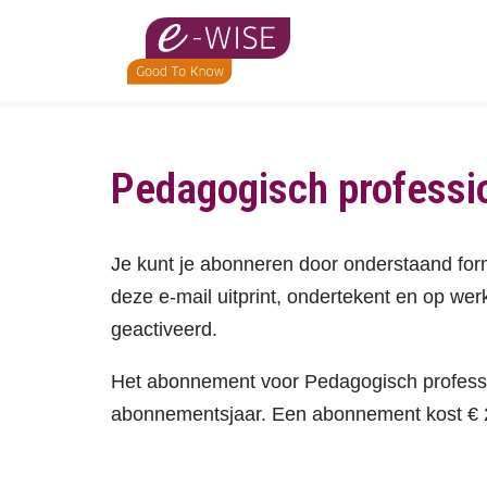
Skip
to
main
content
Pedagogisch professi
Je kunt je abonneren door onderstaand formu
deze e-mail uitprint, ondertekent en op we
geactiveerd.
Het abonnement voor Pedagogisch professio
abonnementsjaar. Een abonnement kost € 22